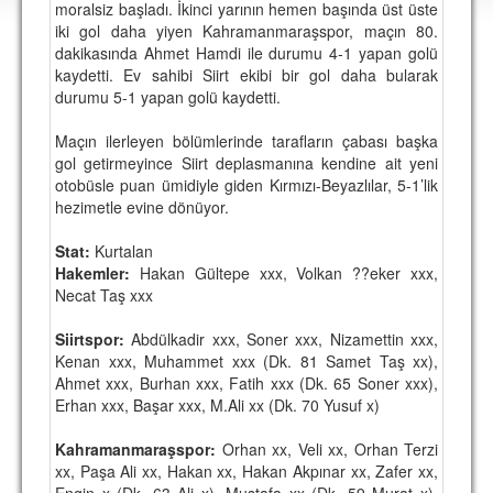
moralsiz başladı. İkinci yarının hemen başında üst üste
DEPLASMAN
iki gol daha yiyen Kahramanmaraşspor, maçın 80.
dakikasında Ahmet Hamdi ile durumu 4-1 yapan golü
LİSANSLI ÜRÜNLER
kaydetti. Ev sahibi Siirt ekibi bir gol daha bularak
durumu 5-1 yapan golü kaydetti.
MULTİMEDYA
FOTOĞRAF & VİDEOLAR
Maçın ilerleyen bölümlerinde tarafların çabası başka
gol getirmeyince Siirt deplasmanına kendine ait yeni
MARŞ & TEZAHÜRATLAR
otobüsle puan ümidiyle giden Kırmızı-Beyazlılar, 5-1’lik
hezimetle evine dönüyor.
KULÜP
Stat:
Kurtalan
AMBLEM
Hakemler:
Hakan Gültepe xxx, Volkan ??eker xxx,
Necat Taş xxx
SPOR TESİSLERİ
Siirtspor:
Abdülkadir xxx, Soner xxx, Nizamettin xxx,
YÖNETİM KURULU
Kenan xxx, Muhammet xxx (Dk. 81 Samet Taş xx),
Ahmet xxx, Burhan xxx, Fatih xxx (Dk. 65 Soner xxx),
PERSONEL
Erhan xxx, Başar xxx, M.Ali xx (Dk. 70 Yusuf x)
SPONSORLAR
Kahramanmaraşspor:
Orhan xx, Veli xx, Orhan Terzi
xx, Paşa Ali xx, Hakan xx, Hakan Akpınar xx, Zafer xx,
TARİHÇE
Engin x (Dk. 63 Ali x), Mustafa xx (Dk. 59 Murat x),