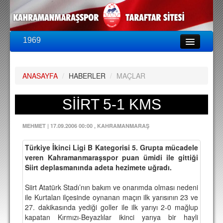
1969
LİG & KUPA
BU SEZON
ANASAYFA
/
HABERLER
/
MAÇLAR
PUAN DURUMU
FİKSTÜR
SİİRT 5-1 KMS
KADRO
MEHMET
|
17.09.2006 00:00
, KAHRAMANMARAŞ
A TAKIM KADROSU
Türkiye İkinci Ligi B Kategorisi 5. Grupta mücadele
TEKNİK KADRO
veren Kahramanmaraşspor puan ümidi ile gittiği
Siirt deplasmanında adeta hezimete uğradı.
TRANSFERLER
Siirt Atatürk Stadı’nın bakım ve onarımda olması nedeni
TARAFTAR
ile Kurtalan ilçesinde oynanan maçın ilk yarısının 23 ve
27. dakikasında yediği goller ile ilk yarıyı 2-0 mağlup
BİLETLER
kapatan Kırmızı-Beyazlılar ikinci yarıya bir hayli