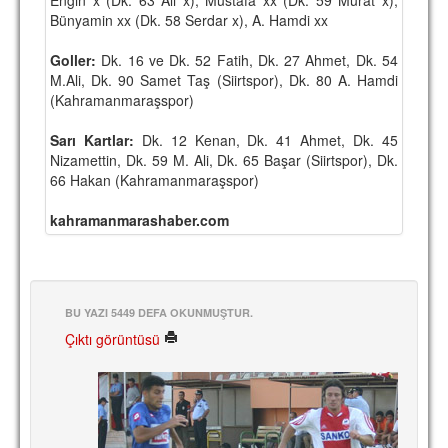
Bünyamin xx (Dk. 58 Serdar x), A. Hamdi xx
TARİHİ BAŞARILAR
Goller:
Dk. 16 ve Dk. 52 Fatih, Dk. 27 Ahmet, Dk. 54
BASINDAN
M.Ali, Dk. 90 Samet Taş (Siirtspor), Dk. 80 A. Hamdi
(Kahramanmaraşspor)
KUPA MAÇLARI
Sarı Kartlar:
Dk. 12 Kenan, Dk. 41 Ahmet, Dk. 45
ESKi BAŞKANLAR
Nizamettin, Dk. 59 M. Ali, Dk. 65 Başar (Siirtspor), Dk.
66 Hakan (Kahramanmaraşspor)
ESKİ HOCALAR
HAKKIMIZDA
kahramanmarashaber.com
MİSYON
HAKKIMIZDA
BU YAZI 5449 DEFA OKUNMUŞTUR.
İRTİBAT
Çıktı görüntüsü
SİTE İSTATİSTİKLERİ
REKLAM YAYINI