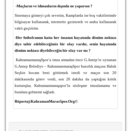
-Maçların ve idmanların dışında ne yaparsın ?
S
inemaya gitmeyi çok severim, Kamplarda ise boş vakitlerimde
bilgisayar kullanarak, internette gezinerek ve araba kullanarak
vakit geçiririm.
-
Her futbolcunun hatta her insanın hayatında dönüm noktası
diye tabir edebileceğimiz bir olay vardır, senin hayatında
dönüm noktası diyebileceğin bir olay var mı ?
KahramanmaraşSpor’a imza atmadan önce G.Antep’te oynanan
G.Antep Belediye – KahramanmaraşSpor hazırlık maçına Haluk
Seçkin hocam beni götürmek istedi ve maçın son 20
dakikasında görev verdi, son 20 dakika da yaptığım kritik
kurtarışlar, Kahramanmaraşspor’la sözleşme imzalamama ve
buralara gelmemi sağladı.
Röportaj:KahramanMarasSpor.Org©