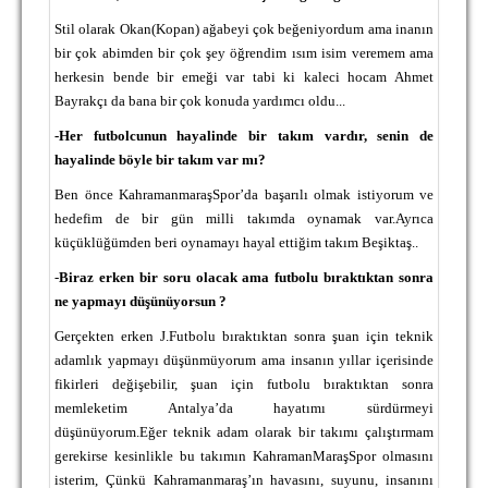
Stil olarak Okan(Kopan) ağabeyi çok beğeniyordum ama inanın
bir çok abimden bir çok şey öğrendim ısım isim veremem ama
herkesin bende bir emeği var tabi ki kaleci hocam Ahmet
Bayrakçı da bana bir çok konuda yardımcı oldu...
-
Her futbolcunun hayalinde bir takım vardır, senin de
hayalinde böyle bir takım var mı?
Ben önce KahramanmaraşSpor’da başarılı olmak istiyorum ve
hedefim de bir gün milli takımda oynamak var.Ayrıca
küçüklüğümden beri oynamayı hayal ettiğim takım Beşiktaş..
-
Biraz erken bir soru olacak ama futbolu bıraktıktan sonra
ne yapmayı düşünüyorsun ?
Gerçekten erken
J
.Futbolu bıraktıktan sonra şuan için teknik
adamlık yapmayı düşünmüyorum ama insanın yıllar içerisinde
fikirleri değişebilir, şuan için futbolu bıraktıktan sonra
memleketim Antalya’da hayatımı sürdürmeyi
düşünüyorum.Eğer teknik adam olarak bir takımı çalıştırmam
gerekirse kesinlikle bu takımın KahramanMaraşSpor olmasını
isterim, Çünkü Kahramanmaraş’ın havasını, suyunu, insanını