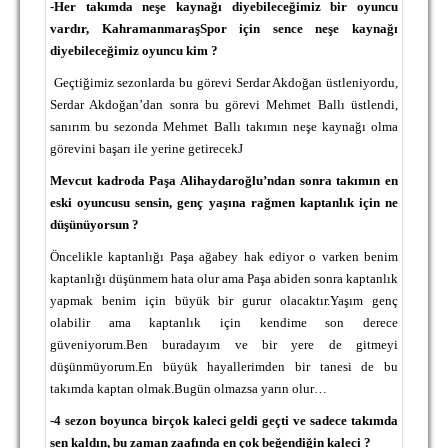
-Her takımda neşe kaynağı diyebileceğimiz bir oyuncu
vardır, KahramanmaraşSpor için sence neşe kaynağı
diyebileceğimiz oyuncu kim ?
Geçtiğimiz sezonlarda bu görevi Serdar Akdoğan üstleniyordu,
Serdar Akdoğan’dan sonra bu görevi Mehmet Ballı üstlendi,
sanırım bu sezonda Mehmet Ballı takımın neşe kaynağı olma
görevini başarı ile yerine getirecek
J
Mevcut kadroda Paşa Alihaydaroğlu’ndan sonra takımın en
eski oyuncusu sensin, genç yaşına rağmen kaptanlık için ne
düşünüyorsun ?
Öncelikle kaptanlığı Paşa ağabey hak ediyor o varken benim
kaptanlığı düşünmem hata olur ama Paşa abiden sonra kaptanlık
yapmak benim için büyük bir gurur olacaktır.Yaşım genç
olabilir ama kaptanlık için kendime son derece
güveniyorum.Ben buradayım ve bir yere de gitmeyi
düşünmüyorum.En büyük hayallerimden bir tanesi de bu
takımda kaptan olmak.Bugün olmazsa yarın olur…
-4 sezon boyunca birçok kaleci geldi geçti ve sadece takımda
sen kaldın, bu zaman zaafında en çok beğendiğin kaleci ?