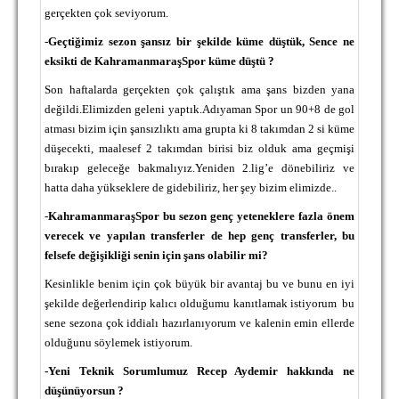
gerçekten çok seviyorum.
-
Geçtiğimiz sezon şansız bir şekilde küme düştük, Sence ne
eksikti de KahramanmaraşSpor küme düştü ?
Son haftalarda gerçekten çok çalıştık ama şans bizden yana
değildi.Elimizden geleni yaptık.Adıyaman Spor un 90+8 de gol
atması bizim için şansızlıktı ama grupta ki 8 takımdan 2 si küme
düşecekti, maalesef 2 takımdan birisi biz olduk ama geçmişi
bırakıp geleceğe bakmalıyız.Yeniden 2.lig’e dönebiliriz ve
hatta daha yükseklere de gidebiliriz, her şey bizim elimizde..
-
KahramanmaraşSpor bu sezon genç yeteneklere fazla önem
verecek ve yapılan transferler de hep genç transferler, bu
felsefe değişikliği senin için şans olabilir mi?
Kesinlikle benim için çok büyük bir avantaj bu ve bunu en iyi
şekilde değerlendirip kalıcı olduğumu kanıtlamak istiyorum bu
sene sezona çok iddialı hazırlanıyorum ve kalenin emin ellerde
olduğunu söylemek istiyorum.
-Yeni Teknik Sorumlumuz Recep Aydemir hakkında ne
düşünüyorsun ?