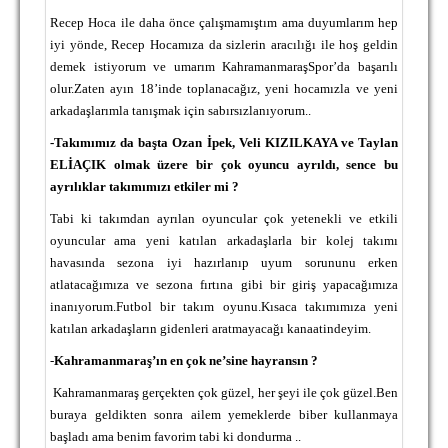
Recep Hoca ile daha önce çalışmamıştım ama duyumlarım hep
iyi yönde, Recep Hocamıza da sizlerin aracılığı ile hoş geldin
demek istiyorum ve umarım KahramanmaraşSpor’da başarılı
olur.Zaten ayın 18’inde toplanacağız, yeni hocamızla ve yeni
arkadaşlarımla tanışmak için sabırsızlanıyorum..
-Takımımız da başta Ozan İpek, Veli KIZILKAYA ve Taylan
ELİAÇIK olmak üzere bir çok oyuncu ayrıldı, sence bu
ayrılıklar takımımızı etkiler mi ?
Tabi ki takımdan ayrılan oyuncular çok yetenekli ve etkili
oyuncular ama yeni katılan arkadaşlarla bir kolej takımı
havasında sezona iyi hazırlanıp uyum sorununu erken
atlatacağımıza ve sezona fırtına gibi bir giriş yapacağımıza
inanıyorum.Futbol bir takım oyunu.Kısaca takımımıza yeni
katılan arkadaşların gidenleri aratmayacağı kanaatindeyim.
-
Kahramanmaraş’ın en çok ne’sine hayransın ?
Kahramanmaraş gerçekten çok güzel, her şeyi ile çok güzel.Ben
buraya geldikten sonra ailem yemeklerde biber kullanmaya
başladı ama benim favorim tabi ki dondurma ..