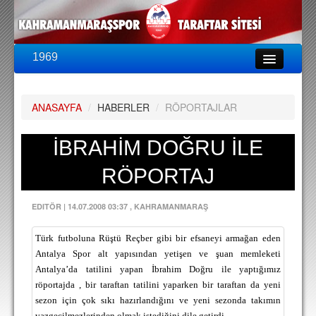
1969
LİG & KUPA
BU SEZON
ANASAYFA
/
HABERLER
/
RÖPORTAJLAR
PUAN DURUMU
FİKSTÜR
İBRAHİM DOĞRU İLE
KADRO
RÖPORTAJ
A TAKIM KADROSU
EDITÖR
|
14.07.2008 03:37
, KAHRAMANMARAŞ
TEKNİK KADRO
Türk futboluna Rüştü Reçber gibi bir efsaneyi armağan eden
TRANSFERLER
Antalya Spor alt yapısından yetişen ve şuan memleketi
Antalya’da tatilini yapan İbrahim Doğru ile yaptığımız
TARAFTAR
röportajda , bir taraftan tatilini yaparken bir taraftan da yeni
BİLETLER
sezon için çok sıkı hazırlandığını ve yeni sezonda takımın
vazgeçilmezlerinden olmak istediğini dile getirdi.