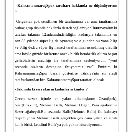
-KahramanmaraşSpor taraftarı hakkında ne düşünüyorsun
?
Gerçekten çok centilmen bir taraftarımız var ama taraftarımız
birkaç grup dışında pek fazla destek sağlamıyor.Unutmayalım ki
taraftar takımın 12.adamıdır.Bildiğim kadarıyla takımımız en
son 88 yılında süper lig de oynamış ve o günden bu yana 2.lig
ve 3.lig de.Bu süper lig hasreti taraftarımızı usandırmış olabilir
ama böyle güzide bir kentte ancak birlik beraberlik olursa başarı
gelir.Sizlerin aracılığı ile taraftarımıza sesleniyorum “yeni
sezonda sizlerin desteğine ihtiyacımız var”.
Eminim ki
KahramanmaraşSpor başarı gösterirse Türkiye'nin en ateşli
taraftarlarından biri KahramanmaraşSpor taraftarı olacak..
-Takımda ki en yakın arkadaşların kimler ?
Gecen sezon içinde en yakın arkadaşlarım Ozan(İpek),
Suat(Bozkurt), Mehmet Ballı, Mehmet Doğan, Pasa ağabey ve
Sezer ağabeydi.Bu sezonda Ballı(Mehmet Ballı) ile kalmayı
düşünüyoruz.Mehmet Ballı gerçekten çok cana yakın ve sıcak
kanlı birisi, kendimi Ballı’ya çok yakın hissediyorum..