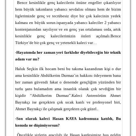
Bence kesinlikle genç kalecilerin önüne engeller çıkarılıyor
TARİHİ BAŞARILAR
hem büyük takımların yabancı sevdalısı olması hem de bizim
liglerimizde genç ve tecrübesiz diye bir çok kalecinin yedek
BASINDAN
kalması en büyük sorun.ispanyada yabancı kaleciler 2 yabancı
kontenjanından sayılıyor ve en genç yas ortalaması orda, artık
KUPA MAÇLARI
kesinlikle genç kalecilerimizin önleri açılmalı.Bence
ESKi BAŞKANLAR
Türkiye’de bir çok genç ve yetenekli kaleci var…
-Hayatımda her zaman yeri farklıdır diyebileceğin bir teknik
ESKİ HOCALAR
adam var mı?
HAKKIMIZDA
Haluk Seçkin ilk hocam beni bu takıma kazandıran kişi o dur
ama kesinlikle Abdülkerim Durmaz’ın hakkını ödeyemem bana
MİSYON
her zaman güvendi fakat o denemde gençliğim yüzünden bir
HAKKIMIZDA
turlu şans bulamadım ama insanlık olarak çok sevdiğim bir
kişidir “Abdülkerim Durmaz”.Kaleci Antrenörüm Ahmet
İRTİBAT
Bayrakçı ise gerçekten çok sıcak kanlı ve profesyonel biri,
Ahmet Bayrakçı ile çalışmak gerçekten çok güzel..
SİTE İSTATİSTİKLERİ
-Son olarak kaleci Hasan KAYA kadromuza katıldı, Bu
REKLAM YAYINI
konuda ne düşünüyorsun?
Öncelikle sizlerin aracılığı ile Hasan kardeşimize hoş geldin