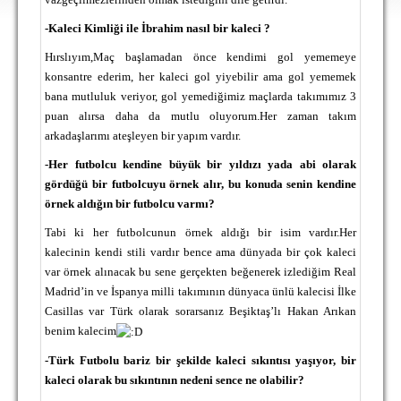
DEPLASMAN
-Kaleci Kimliği ile İbrahim nasıl bir kaleci ?
LİSANSLI ÜRÜNLER
Hırslıyım,Maç başlamadan önce kendimi gol yememeye
konsantre ederim, her kaleci gol yiyebilir ama gol yememek
MULTİMEDYA
bana mutluluk veriyor, gol yemediğimiz maçlarda takımımız 3
FOTOĞRAF & VİDEOLAR
puan alırsa daha da mutlu oluyorum.Her zaman takım
arkadaşlarımı ateşleyen bir yapım vardır.
MARŞ & TEZAHÜRATLAR
-Her futbolcu kendine büyük bir yıldızı yada abi olarak
KULÜP
gördüğü bir futbolcuyu örnek alır, bu konuda senin kendine
örnek aldığın bir futbolcu varmı?
AMBLEM
Tabi ki her futbolcunun örnek aldığı bir isim vardır.H
er
SPOR TESİSLERİ
kalecinin kendi stili vardır bence ama dünyada bir çok kaleci
var örnek alınacak bu sene gerçekten beğenerek izlediğim Real
YÖNETİM KURULU
Madrid’in ve İspanya milli takımının dünyaca ünlü kalecisi İlke
Casillas var Türk olarak sorarsanız Beşiktaş’lı Hakan Arıkan
PERSONEL
benim kalecim
SPONSORLAR
-Türk Futbolu bariz bir şekilde kaleci sıkıntısı yaşıyor, bir
kaleci olarak bu sıkıntının nedeni sence ne olabilir?
TARİHÇE