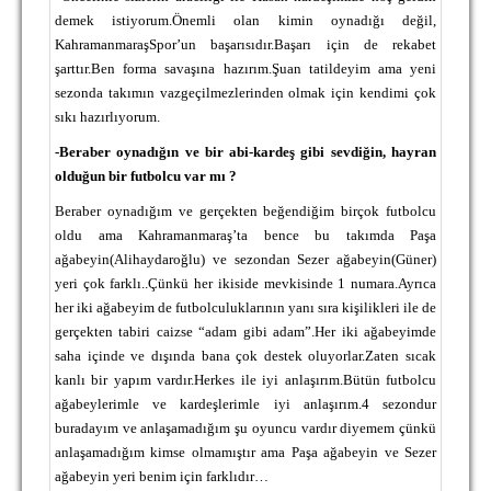
demek istiyorum.Önemli olan kimin oynadığı değil,
KahramanmaraşSpor’un başarısıdır.Başarı için de rekabet
şarttır.Ben forma savaşına hazırım.Şuan tatildeyim ama yeni
sezonda takımın vazgeçilmezlerinden olmak için kendimi çok
sıkı hazırlıyorum.
-Beraber oynadığın ve bir abi-kardeş gibi sevdiğin, hayran
olduğun bir futbolcu var mı ?
Beraber oynadığım ve gerçekten beğendiğim birçok futbolcu
oldu ama Kahramanmaraş’ta bence bu takımda Paşa
ağabeyin(Alihaydaroğlu) ve sezondan Sezer ağabeyin(Güner)
yeri çok farklı..Çünkü her ikiside mevkisinde 1 numara.Ayrıca
her iki ağabeyim de futbolculuklarının yanı sıra kişilikleri ile de
gerçekten tabiri caizse “adam gibi adam”.Her iki ağabeyimde
saha içinde ve dışında bana çok destek oluyorlar.Zaten sıcak
kanlı bir yapım vardır.Herkes ile iyi anlaşırım.Bütün futbolcu
ağabeylerimle ve kardeşlerimle iyi anlaşırım.4 sezondur
buradayım ve anlaşamadığım şu oyuncu vardır diyemem çünkü
anlaşamadığım kimse olmamıştır ama Paşa ağabeyin ve Sezer
ağabeyin yeri benim için farklıdır…