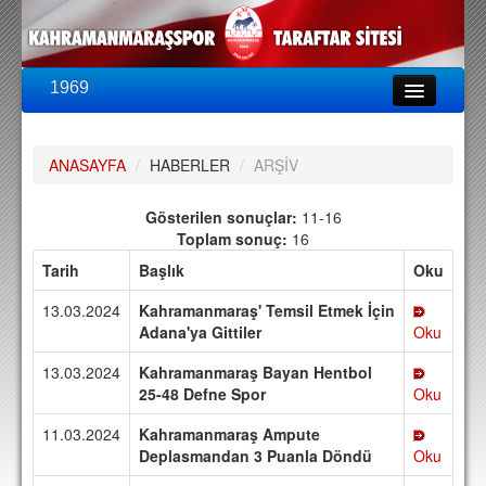
1969
LİG & KUPA
BU SEZON
ANASAYFA
/
HABERLER
/
ARŞİV
PUAN DURUMU
FİKSTÜR
Gösterilen sonuçlar:
11-16
Toplam sonuç:
16
KADRO
Tarih
Başlık
Oku
A TAKIM KADROSU
13.03.2024
Kahramanmaraş' Temsil Etmek İçin
TEKNİK KADRO
Adana'ya Gittiler
Oku
13.03.2024
Kahramanmaraş Bayan Hentbol
TRANSFERLER
25-48 Defne Spor
Oku
TARAFTAR
11.03.2024
Kahramanmaraş Ampute
BİLETLER
Deplasmandan 3 Puanla Döndü
Oku