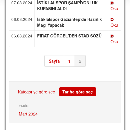
07.03.2024
İSTİKLALSPOR ŞAMPİYONLUK
DEPLASMAN
KUPASINI ALDI
Oku
LİSANSLI ÜRÜNLER
06.03.2024
İstiklalspor Gaziantep'de Hazırlık
Maçı Yapacak
Oku
MULTİMEDYA
06.03.2024
FIRAT GÖRGEL'DEN STAD SÖZÜ
FOTOĞRAF & VİDEOLAR
Oku
MARŞ & TEZAHÜRATLAR
KULÜP
Sayfa
1
2
AMBLEM
SPOR TESİSLERİ
Kategoriye göre seç
YÖNETİM KURULU
Tarihe göre seç
PERSONEL
TARİH:
Mart 2024
SPONSORLAR
TARİHÇE