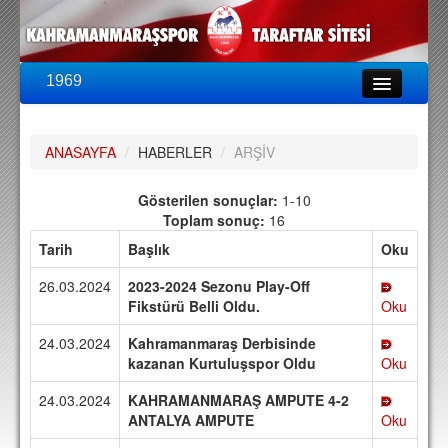
1969
LİG & KUPA
BU SEZON
ANASAYFA
/
HABERLER
/
ARŞİV
PUAN DURUMU
FİKSTÜR
Gösterilen sonuçlar:
1-10
Toplam sonuç:
16
KADRO
Tarih
Başlık
Oku
A TAKIM KADROSU
26.03.2024
2023-2024 Sezonu Play-Off
TEKNİK KADRO
Fikstürü Belli Oldu.
Oku
24.03.2024
Kahramanmaraş Derbisinde
TRANSFERLER
kazanan Kurtuluşspor Oldu
Oku
TARAFTAR
24.03.2024
KAHRAMANMARAŞ AMPUTE 4-2
BİLETLER
ANTALYA AMPUTE
Oku