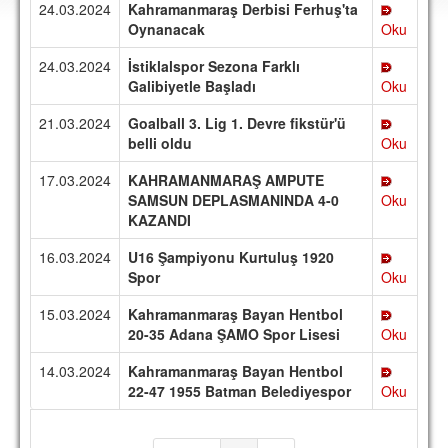
24.03.2024
Kahramanmaraş Derbisi Ferhuş'ta
DEPLASMAN
Oynanacak
Oku
LİSANSLI ÜRÜNLER
24.03.2024
İstiklalspor Sezona Farklı
Galibiyetle Başladı
Oku
MULTİMEDYA
21.03.2024
Goalball 3. Lig 1. Devre fikstür'ü
FOTOĞRAF & VİDEOLAR
belli oldu
Oku
MARŞ & TEZAHÜRATLAR
17.03.2024
KAHRAMANMARAŞ AMPUTE
SAMSUN DEPLASMANINDA 4-0
Oku
KULÜP
KAZANDI
AMBLEM
16.03.2024
U16 Şampiyonu Kurtuluş 1920
SPOR TESİSLERİ
Spor
Oku
15.03.2024
Kahramanmaraş Bayan Hentbol
YÖNETİM KURULU
20-35 Adana ŞAMO Spor Lisesi
Oku
PERSONEL
14.03.2024
Kahramanmaraş Bayan Hentbol
22-47 1955 Batman Belediyespor
Oku
SPONSORLAR
TARİHÇE