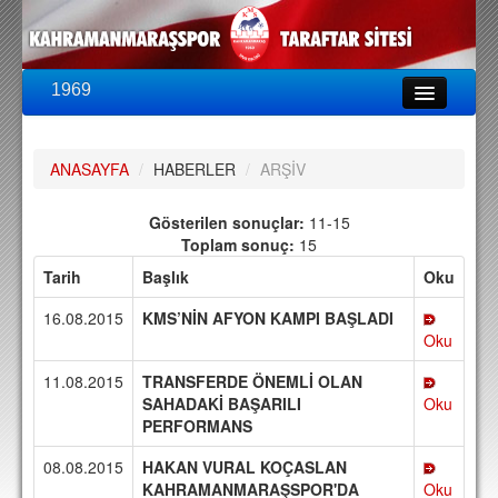
1969
LİG & KUPA
BU SEZON
ANASAYFA
/
HABERLER
/
ARŞİV
PUAN DURUMU
FİKSTÜR
Gösterilen sonuçlar:
11-15
Toplam sonuç:
15
KADRO
Tarih
Başlık
Oku
A TAKIM KADROSU
16.08.2015
KMS’NİN AFYON KAMPI BAŞLADI
TEKNİK KADRO
Oku
11.08.2015
TRANSFERDE ÖNEMLİ OLAN
TRANSFERLER
SAHADAKİ BAŞARILI
Oku
PERFORMANS
TARAFTAR
BİLETLER
08.08.2015
HAKAN VURAL KOÇASLAN
KAHRAMANMARAŞSPOR'DA
Oku