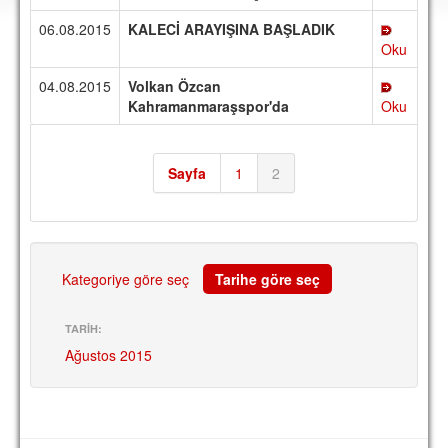
DEPLASMAN
06.08.2015
KALECİ ARAYIŞINA BAŞLADIK
Oku
LİSANSLI ÜRÜNLER
04.08.2015
Volkan Özcan
MULTİMEDYA
Kahramanmaraşspor'da
Oku
FOTOĞRAF & VİDEOLAR
MARŞ & TEZAHÜRATLAR
Sayfa
1
2
KULÜP
AMBLEM
SPOR TESİSLERİ
Kategoriye göre seç
Tarihe göre seç
YÖNETİM KURULU
TARİH:
Ağustos 2015
PERSONEL
SPONSORLAR
TARİHÇE