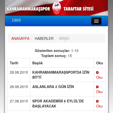
1969
LİG & KUPA
BU SEZON
ANASAYFA
/
HABERLER
/
ARŞİV
PUAN DURUMU
FİKSTÜR
Gösterilen sonuçlar:
1-10
Toplam sonuç:
15
KADRO
Tarih
Başlık
Oku
A TAKIM KADROSU
28.08.2015
KAHRAMANMARAŞSPOR'DA İZİN
TEKNİK KADRO
BİTTİ
Oku
28.08.2015
ASLANLARA 2 GÜN İZİN
TRANSFERLER
Oku
TARAFTAR
27.08.2015
SPOR AKADEMİSİ 6 EYLÜL’DE
BİLETLER
BAŞLAYACAK
Oku