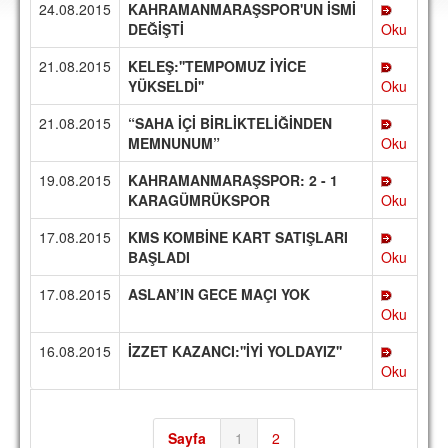
24.08.2015
KAHRAMANMARAŞSPOR'UN İSMİ
DEPLASMAN
DEĞİŞTİ
Oku
LİSANSLI ÜRÜNLER
21.08.2015
KELEŞ:''TEMPOMUZ İYİCE
YÜKSELDİ''
Oku
MULTİMEDYA
21.08.2015
“SAHA İÇİ BİRLİKTELİĞİNDEN
FOTOĞRAF & VİDEOLAR
MEMNUNUM”
Oku
MARŞ & TEZAHÜRATLAR
19.08.2015
KAHRAMANMARAŞSPOR: 2 - 1
KARAGÜMRÜKSPOR
Oku
KULÜP
17.08.2015
KMS KOMBİNE KART SATIŞLARI
AMBLEM
BAŞLADI
Oku
SPOR TESİSLERİ
17.08.2015
ASLAN’IN GECE MAÇI YOK
Oku
YÖNETİM KURULU
16.08.2015
İZZET KAZANCI:''İYİ YOLDAYIZ''
PERSONEL
Oku
SPONSORLAR
TARİHÇE
Sayfa
1
2