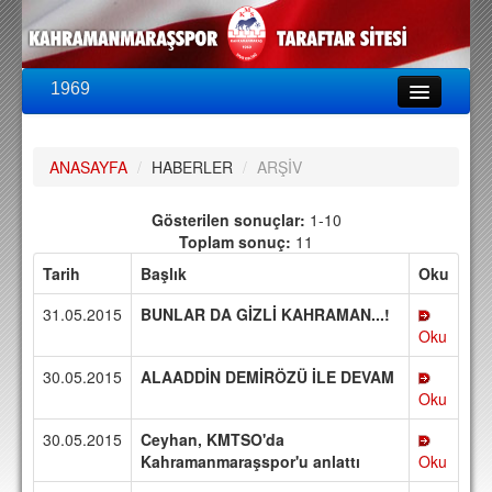
1969
LİG & KUPA
BU SEZON
ANASAYFA
/
HABERLER
/
ARŞİV
PUAN DURUMU
FİKSTÜR
Gösterilen sonuçlar:
1-10
Toplam sonuç:
11
KADRO
Tarih
Başlık
Oku
A TAKIM KADROSU
31.05.2015
BUNLAR DA GİZLİ KAHRAMAN...!
TEKNİK KADRO
Oku
30.05.2015
ALAADDİN DEMİRÖZÜ İLE DEVAM
TRANSFERLER
Oku
TARAFTAR
30.05.2015
Ceyhan, KMTSO'da
BİLETLER
Kahramanmaraşspor'u anlattı
Oku