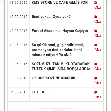
18.05.2015
KMS STORE VE CAFE GELİŞİYOR
DEPLASMAN
Oku
LİSANSLI ÜRÜNLER
15.05.2015
Stad yoksa, Oyda yok?
Oku
MULTİMEDYA
12.05.2015
Futbol Akademisi Hayata Geçiyor
FOTOĞRAF & VİDEOLAR
Oku
MARŞ & TEZAHÜRATLAR
12.05.2015
Şu çürük stad, güçlendirilmesi,
promosyon dedikoduları beni
Oku
KULÜP
rahatsız ediyor! Ya sizi?
AMBLEM
06.05.2015
SÖZÜMÜZÜ TAKIMI KURTARARAK
SPOR TESİSLERİ
TUTTUK ŞİMDİ SIRA BORÇLARDA!
Oku
06.05.2015
ÖZ’ÜNE SÖZÜNE İNANDIK
YÖNETİM KURULU
Oku
PERSONEL
04.05.2015
İŞTE BU….
Oku
SPONSORLAR
TARİHÇE