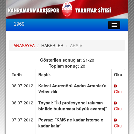
1969
LİG & KUPA
BU SEZON
ANASAYFA
/
HABERLER
/
ARŞİV
PUAN DURUMU
FİKSTÜR
Gösterilen sonuçlar:
21-28
Toplam sonuç:
28
KADRO
Tarih
Başlık
Oku
A TAKIM KADROSU
08.07.2012
Kaleci Antrenörü Aydın Artanlar'a
TEKNİK KADRO
Vefasızlık...
Oku
08.07.2012
Toysal: ''İki profesyonel takımın
TRANSFERLER
bir ilde bulunması büyük avantaj''
Oku
TARAFTAR
07.07.2012
Poyraz: ''KMS ne kadar isterse o
BİLETLER
kadar kalır''
Oku