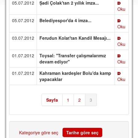
05.07.2012
Şadi Çolak'tan 2 yıllık imza...
DEPLASMAN
Oku
LİSANSLI ÜRÜNLER
05.07.2012
Belediyespor'da 4 imza...
Oku
MULTİMEDYA
03.07.2012
Ferudun Kolat'tan Kandil Mesajı...
FOTOĞRAF & VİDEOLAR
Oku
MARŞ & TEZAHÜRATLAR
01.07.2012
Toysal: ''Transfer çalışmalarımız
devam ediyor''
Oku
KULÜP
01.07.2012
Kahraman kardeşler Bolu'da kamp
AMBLEM
yapacaklar
Oku
SPOR TESİSLERİ
YÖNETİM KURULU
Sayfa
1
2
3
PERSONEL
SPONSORLAR
Kategoriye göre seç
Tarihe göre seç
TARİHÇE