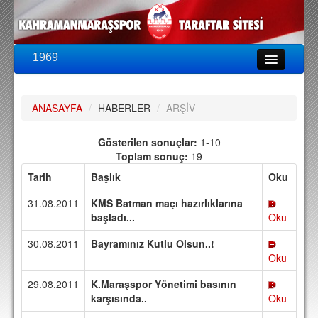
1969
LİG & KUPA
BU SEZON
ANASAYFA
/
HABERLER
/
ARŞİV
PUAN DURUMU
FİKSTÜR
Gösterilen sonuçlar:
1-10
Toplam sonuç:
19
KADRO
Tarih
Başlık
Oku
A TAKIM KADROSU
31.08.2011
KMS Batman maçı hazırlıklarına
TEKNİK KADRO
başladı...
Oku
30.08.2011
Bayramınız Kutlu Olsun..!
TRANSFERLER
Oku
TARAFTAR
29.08.2011
K.Maraşspor Yönetimi basının
BİLETLER
karşısında..
Oku