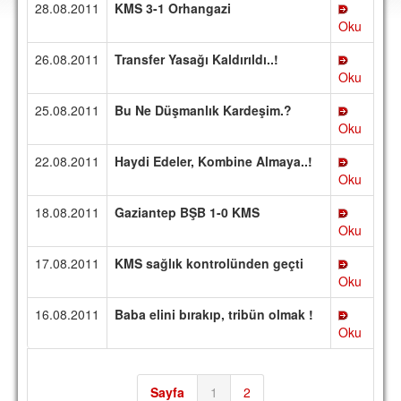
28.08.2011
KMS 3-1 Orhangazi
DEPLASMAN
Oku
LİSANSLI ÜRÜNLER
26.08.2011
Transfer Yasağı Kaldırıldı..!
Oku
MULTİMEDYA
25.08.2011
Bu Ne Düşmanlık Kardeşim.?
FOTOĞRAF & VİDEOLAR
Oku
MARŞ & TEZAHÜRATLAR
22.08.2011
Haydi Edeler, Kombine Almaya..!
Oku
KULÜP
18.08.2011
Gaziantep BŞB 1-0 KMS
AMBLEM
Oku
SPOR TESİSLERİ
17.08.2011
KMS sağlık kontrolünden geçti
Oku
YÖNETİM KURULU
16.08.2011
Baba elini bırakıp, tribün olmak !
PERSONEL
Oku
SPONSORLAR
TARİHÇE
Sayfa
1
2