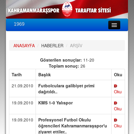
1969
LİG & KUPA
BU SEZON
ANASAYFA
/
HABERLER
/
ARŞİV
PUAN DURUMU
FİKSTÜR
Gösterilen sonuçlar:
11-20
Toplam sonuç:
26
KADRO
Tarih
Başlık
Oku
A TAKIM KADROSU
21.09.2010
Futbolculara galibiyet primi
TEKNİK KADRO
dağıtıldı..
Oku
19.09.2010
KMS 1-0 Yalıspor
TRANSFERLER
Oku
TARAFTAR
19.09.2010
Profesyonel Futbol Okulu
BİLETLER
öğrencileri Kahramanmaraşspor'u
Oku
ziyaret ettiler..