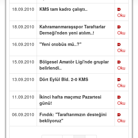
DEPLASMAN
18.09.2010
KMS tam kadro çalıştı..
Oku
LİSANSLI ÜRÜNLER
18.09.2010
Kahramanmaraşspor Taraftarlar
MULTİMEDYA
Derneği'nden yeni atılım..!
Oku
FOTOĞRAF & VİDEOLAR
16.09.2010
''Yeni otobüs mü..?''
Oku
MARŞ & TEZAHÜRATLAR
15.09.2010
Bölgesel Amatör Ligi'nde gruplar
KULÜP
belirlendi..
Oku
AMBLEM
13.09.2010
Dört Eylül Bld. 2-0 KMS
SPOR TESİSLERİ
Oku
11.09.2010
İkinci hafta maçımız Pazartesi
YÖNETİM KURULU
günü!
Oku
PERSONEL
06.09.2010
Fındık: ''Taraftarımızın desteğini
bekliyoruz''
Oku
SPONSORLAR
TARİHÇE