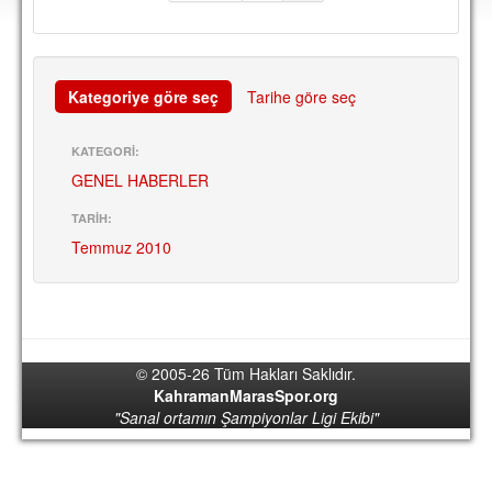
DEPLASMAN
LİSANSLI ÜRÜNLER
Kategoriye göre seç
Tarihe göre seç
MULTİMEDYA
FOTOĞRAF & VİDEOLAR
KATEGORİ:
GENEL HABERLER
MARŞ & TEZAHÜRATLAR
KULÜP
TARİH:
Temmuz 2010
AMBLEM
SPOR TESİSLERİ
YÖNETİM KURULU
© 2005-26 Tüm Hakları Saklıdır.
PERSONEL
KahramanMarasSpor.org
"Sanal ortamın Şampiyonlar Ligi Ekibi"
SPONSORLAR
TARİHÇE