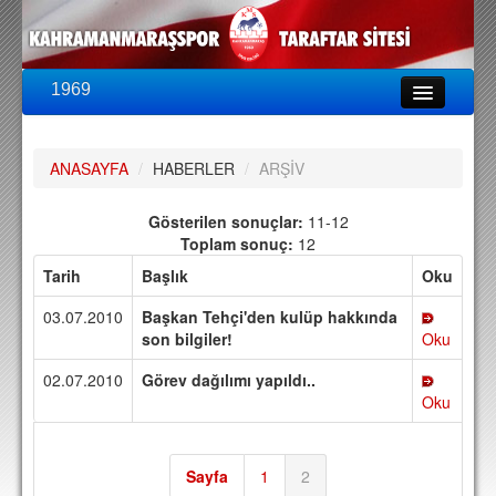
1969
LİG & KUPA
BU SEZON
ANASAYFA
/
HABERLER
/
ARŞİV
PUAN DURUMU
FİKSTÜR
Gösterilen sonuçlar:
11-12
Toplam sonuç:
12
KADRO
Tarih
Başlık
Oku
A TAKIM KADROSU
03.07.2010
Başkan Tehçi'den kulüp hakkında
TEKNİK KADRO
son bilgiler!
Oku
02.07.2010
Görev dağılımı yapıldı..
TRANSFERLER
Oku
TARAFTAR
BİLETLER
Sayfa
1
2