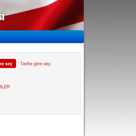
re seç
Tarihe göre seç
RLER