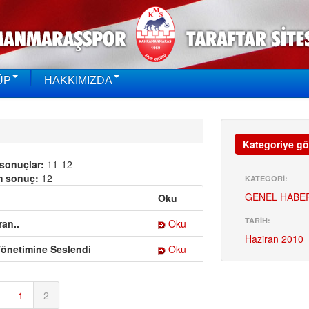
ÜP
HAKKIMIZDA
Kategoriye gö
 sonuçlar:
11-12
m sonuç:
12
KATEGORİ:
GENEL HABE
Oku
TARİH:
ran..
Oku
Haziran 2010
önetimine Seslendi
Oku
1
2