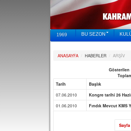
BU SEZON
KUL
1969
ANASAYFA
/
HABERLER
/
ARŞİV
Gösterilen
Topla
Tarih
Başlık
07.06.2010
Kongre tarihi 26 Hazi
01.06.2010
Fındık Mevcut KMS Y
Sayfa