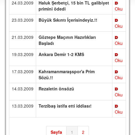
24.03.2009
Haluk Şerbetçi, 15 bin TL galibiyet
DEPLASMAN
primini ödedi
Oku
LİSANSLI ÜRÜNLER
23.03.2009
Büyük Sıkıntı İçerisindeyiz.!!
Oku
MULTİMEDYA
21.03.2009
Göztepe Maçının Hazırlıkları
FOTOĞRAF & VİDEOLAR
Başladı
Oku
MARŞ & TEZAHÜRATLAR
19.03.2009
Ankara Demir 1-2 KMS
Oku
KULÜP
17.03.2009
Kahramanmaraşspor'a Prim
AMBLEM
Sözü.!!
Oku
SPOR TESİSLERİ
14.03.2009
Rezaletin önsözü
Oku
YÖNETİM KURULU
13.03.2009
Terzibaş istifa etti iddiası!
PERSONEL
Oku
SPONSORLAR
TARİHÇE
Sayfa
1
2