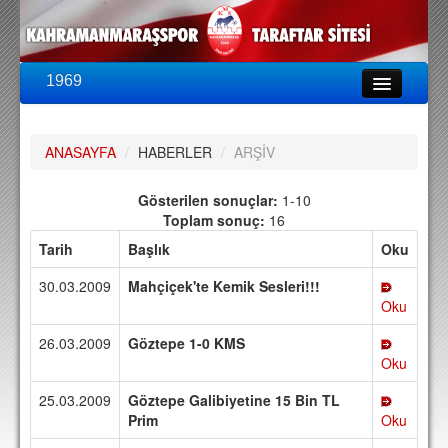
1969
LİG & KUPA
BU SEZON
ANASAYFA
/
HABERLER
/
ARŞİV
PUAN DURUMU
FİKSTÜR
Gösterilen sonuçlar:
1-10
Toplam sonuç:
16
KADRO
Tarih
Başlık
Oku
A TAKIM KADROSU
30.03.2009
Mahçiçek'te Kemik Sesleri!!!
TEKNİK KADRO
Oku
26.03.2009
Göztepe 1-0 KMS
TRANSFERLER
Oku
TARAFTAR
25.03.2009
Göztepe Galibiyetine 15 Bin TL
BİLETLER
Prim
Oku