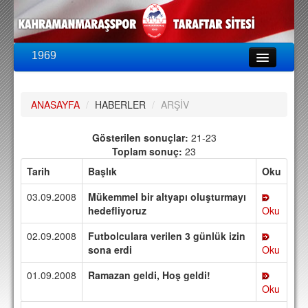
1969
LİG & KUPA
BU SEZON
ANASAYFA
/
HABERLER
/
ARŞİV
PUAN DURUMU
FİKSTÜR
Gösterilen sonuçlar:
21-23
Toplam sonuç:
23
KADRO
Tarih
Başlık
Oku
A TAKIM KADROSU
03.09.2008
Mükemmel bir altyapı oluşturmayı
TEKNİK KADRO
hedefliyoruz
Oku
02.09.2008
Futbolculara verilen 3 günlük izin
TRANSFERLER
sona erdi
Oku
TARAFTAR
01.09.2008
Ramazan geldi, Hoş geldi!
BİLETLER
Oku