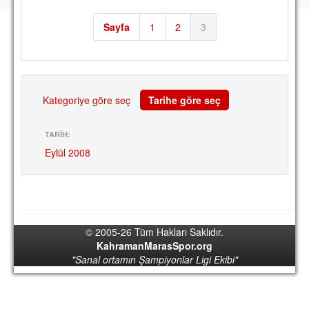
DEPLASMAN
Sayfa
1
2
3
LİSANSLI ÜRÜNLER
MULTİMEDYA
FOTOĞRAF & VİDEOLAR
Kategoriye göre seç
Tarihe göre seç
MARŞ & TEZAHÜRATLAR
TARİH:
KULÜP
Eylül 2008
AMBLEM
SPOR TESİSLERİ
YÖNETİM KURULU
© 2005-26 Tüm Hakları Saklıdır.
PERSONEL
KahramanMarasSpor.org
"Sanal ortamın Şampiyonlar Ligi Ekibi"
SPONSORLAR
TARİHÇE