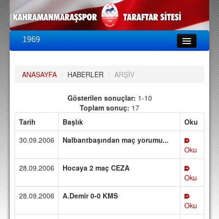
1969
LİG & KUPA
BU SEZON
ANASAYFA
/
HABERLER
/
ARŞİV
PUAN DURUMU
FİKSTÜR
Gösterilen sonuçlar:
1-10
Toplam sonuç:
17
KADRO
Tarih
Başlık
Oku
A TAKIM KADROSU
30.09.2006
Nalbantbaşından maç yorumu...
TEKNİK KADRO
Oku
28.09.2006
Hocaya 2 maç CEZA
TRANSFERLER
Oku
TARAFTAR
28.09.2006
A.Demir 0-0 KMS
BİLETLER
Oku