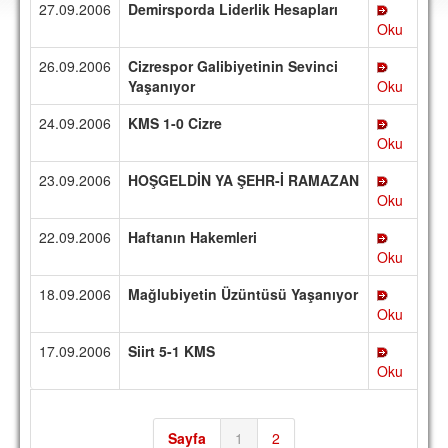
27.09.2006
Demirsporda Liderlik Hesapları
DEPLASMAN
Oku
LİSANSLI ÜRÜNLER
26.09.2006
Cizrespor Galibiyetinin Sevinci
Yaşanıyor
Oku
MULTİMEDYA
24.09.2006
KMS 1-0 Cizre
FOTOĞRAF & VİDEOLAR
Oku
MARŞ & TEZAHÜRATLAR
23.09.2006
HOŞGELDİN YA ŞEHR-İ RAMAZAN
Oku
KULÜP
22.09.2006
Haftanın Hakemleri
AMBLEM
Oku
SPOR TESİSLERİ
18.09.2006
Mağlubiyetin Üzüntüsü Yaşanıyor
Oku
YÖNETİM KURULU
17.09.2006
Siirt 5-1 KMS
PERSONEL
Oku
SPONSORLAR
TARİHÇE
Sayfa
1
2