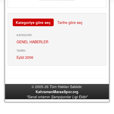
DEPLASMAN
LİSANSLI ÜRÜNLER
Kategoriye göre seç
Tarihe göre seç
MULTİMEDYA
FOTOĞRAF & VİDEOLAR
KATEGORİ:
GENEL HABERLER
MARŞ & TEZAHÜRATLAR
KULÜP
TARİH:
Eylül 2006
AMBLEM
SPOR TESİSLERİ
YÖNETİM KURULU
© 2005-26 Tüm Hakları Saklıdır.
PERSONEL
KahramanMarasSpor.org
"Sanal ortamın Şampiyonlar Ligi Ekibi"
SPONSORLAR
TARİHÇE