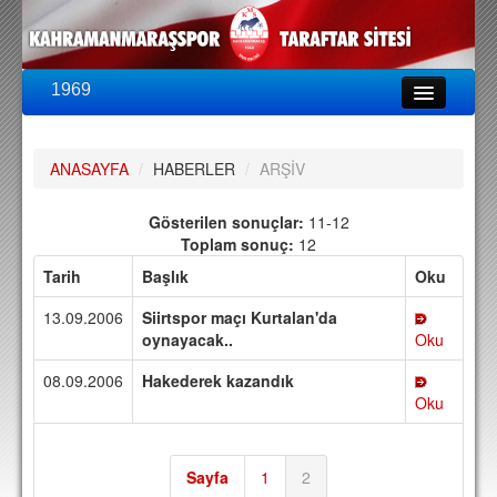
1969
LİG & KUPA
BU SEZON
ANASAYFA
/
HABERLER
/
ARŞİV
PUAN DURUMU
FİKSTÜR
Gösterilen sonuçlar:
11-12
Toplam sonuç:
12
KADRO
Tarih
Başlık
Oku
A TAKIM KADROSU
13.09.2006
Siirtspor maçı Kurtalan'da
TEKNİK KADRO
oynayacak..
Oku
08.09.2006
Hakederek kazandık
TRANSFERLER
Oku
TARAFTAR
BİLETLER
Sayfa
1
2